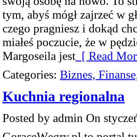
swoją osobę na nowo. To st
tym, abyś mógł zajrzeć w gł
czego pragniesz i dokąd chc
miałeś poczucie, że w pędzi
Margoseila jest
[ Read Mor
Categories:
Biznes, Finans
Kuchnia regionalna
Posted by admin
On styczeń
GorąceWęgry.pl to portal tu